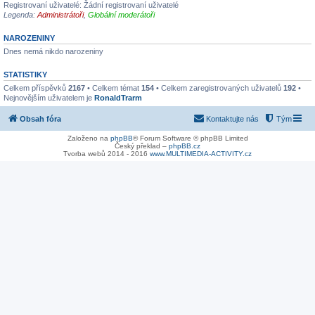
Registrovaní uživatelé: Žádní registrovaní uživatelé
Legenda:
Administrátoři
,
Globální moderátoři
NAROZENINY
Dnes nemá nikdo narozeniny
STATISTIKY
Celkem příspěvků
2167
• Celkem témat
154
• Celkem zaregistrovaných uživatelů
192
•
Nejnovějším uživatelem je
RonaldTrarm
Obsah fóra
Kontaktujte nás
Tým
Založeno na
phpBB
® Forum Software © phpBB Limited
Český překlad –
phpBB.cz
Tvorba webů 2014 - 2016
www.MULTIMEDIA-ACTIVITY.cz