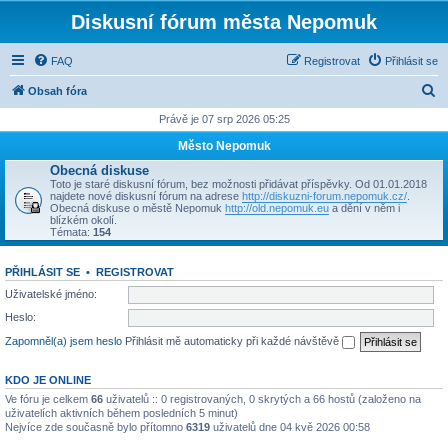
Diskusní fórum města Nepomuk
FAQ
Registrovat
Přihlásit se
H
Obsah fóra
l
Právě je 07 srp 2026 05:25
e
Město Nepomuk
d
Obecná diskuse
Toto je staré diskusní fórum, bez možnosti přidávat příspěvky. Od 01.01.2018
a
najdete nové diskusní fórum na adrese
http://diskuzni-forum.nepomuk.cz/
.
Obecná diskuse o městě Nepomuk
http://old.nepomuk.eu
a dění v něm i
t
blízkém okolí.
Témata:
154
PŘIHLÁSIT SE
•
REGISTROVAT
Uživatelské jméno:
Heslo:
Zapomněl(a) jsem heslo
Přihlásit mě automaticky při každé návštěvě
KDO JE ONLINE
Ve fóru je celkem
66
uživatelů :: 0 registrovaných, 0 skrytých a 66 hostů (založeno na
uživatelích aktivních během posledních 5 minut)
Nejvíce zde současně bylo přítomno
6319
uživatelů dne 04 kvě 2026 00:58