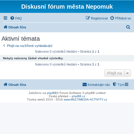
Diskusní fórum města Nepomuk
FAQ
Registrovat
Přihlásit se
H
Obsah fóra
l
Aktivní témata
e
Přejít na rozšířené vyhledávání
d
Nalezeno 0 výsledků hledání • Stránka
1
z
1
a
Nebyly nalezeny žádné vhodné výsledky.
t
Nalezeno 0 výsledků hledání • Stránka
1
z
1
Přejít na
Obsah fóra
Kontaktujte nás
Tým
Založeno na
phpBB
® Forum Software © phpBB Limited
Český překlad –
phpBB.cz
Tvorba webů 2014 - 2016
www.MULTIMEDIA-ACTIVITY.cz