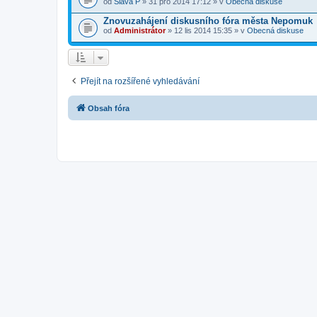
od
Slava P
» 31 pro 2014 17:12 » v
Obecná diskuse
Znovuzahájení diskusního fóra města Nepomuk
od
Administrátor
» 12 lis 2014 15:35 » v
Obecná diskuse
Přejít na rozšířené vyhledávání
Obsah fóra