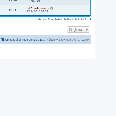
31 pro 2014 17:12
od
Administrátor
19796
12 lis 2014 15:35
Nalezeno 5 výsledků hledání • Stránka
1
z
1
Přejít na
Smazat všechny cookies z fóra
Všechny časy jsou v
UTC+02:00