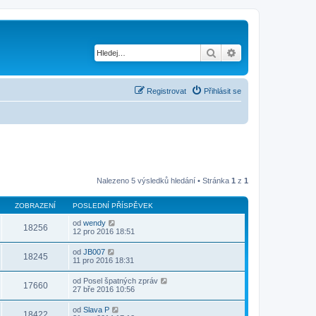
Hledat
Pokročilé hledání
Registrovat
Přihlásit se
Nalezeno 5 výsledků hledání • Stránka
1
z
1
ZOBRAZENÍ
POSLEDNÍ PŘÍSPĚVEK
od
wendy
18256
12 pro 2016 18:51
od
JB007
18245
11 pro 2016 18:31
od
Posel špatných zpráv
17660
27 bře 2016 10:56
od
Slava P
18422