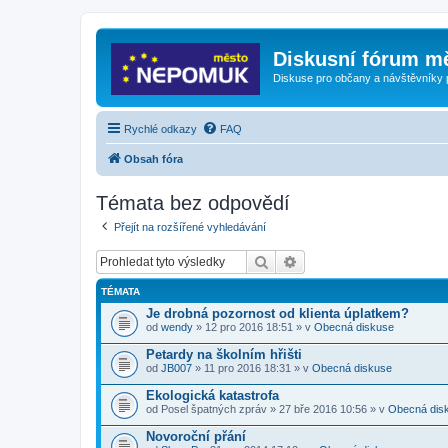
Diskusní fórum m
Diskuse pro občany a návštěvníky
Rychlé odkazy
FAQ
Obsah fóra
Témata bez odpovědí
Přejít na rozšířené vyhledávání
Hledat
Pokročilé hledání
TÉMATA
Je drobná pozornost od klienta úplatkem?
od
wendy
» 12 pro 2016 18:51 » v
Obecná diskuse
Petardy na školním hřišti
od
JB007
» 11 pro 2016 18:31 » v
Obecná diskuse
Ekologická katastrofa
od
Posel špatných zpráv
» 27 bře 2016 10:56 » v
Obecná dis
Novoroční přání