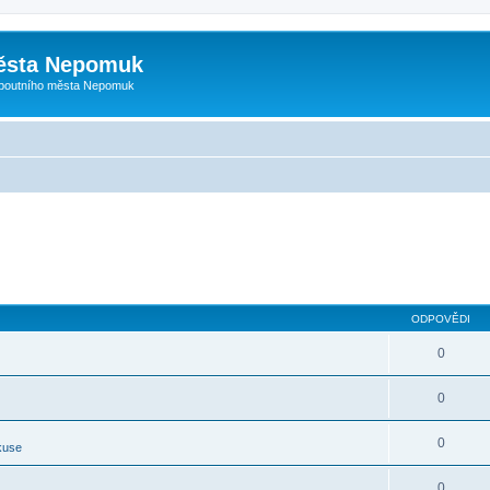
ěsta Nepomuk
 poutního města Nepomuk
ODPOVĚDI
0
0
0
kuse
0