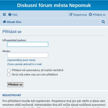
Diskusní fórum města Nepomuk
FAQ
Registrovat
Přihlásit se
H
Obsah fóra
l
Přihlásit se
e
d
Uživatelské jméno:
a
t
Heslo:
Zapomněl(a) jsem heslo
Znovu poslat aktivační e-mail
Přihlásit mě automaticky při každé návštěvě
Skrýt můj online stav pro toto přihlášení
REGISTROVAT
Pro přihlášení musíte být registrován. Registrace trvá jen pár vteřin a dává vám
mnohem větší možnosti. Administrátor fóra též může dávat rozšířené pravomoci