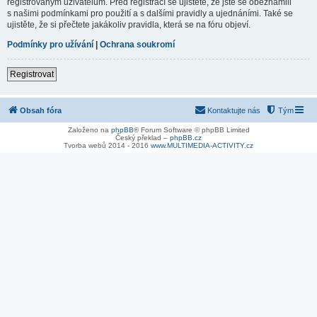
registrovaným uživatelům. Před registrací se ujistěte, že jste se obeznámili
s našimi podmínkami pro použití a s dalšími pravidly a ujednáními. Také se
ujistěte, že si přečtete jakákoliv pravidla, která se na fóru objeví.
Podmínky pro užívání
|
Ochrana soukromí
Registrovat
Obsah fóra
Kontaktujte nás
Tým
Založeno na
phpBB
® Forum Software © phpBB Limited
Český překlad –
phpBB.cz
Tvorba webů 2014 - 2016
www.MULTIMEDIA-ACTIVITY.cz